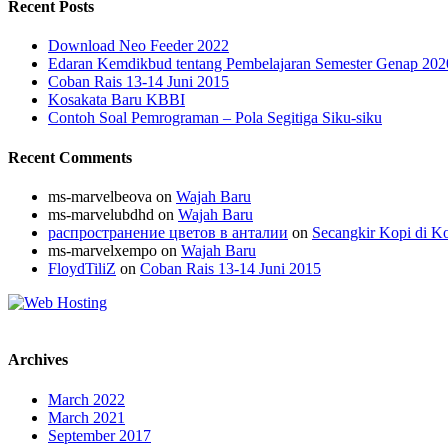
Recent Posts
Download Neo Feeder 2022
Edaran Kemdikbud tentang Pembelajaran Semester Genap 20
Coban Rais 13-14 Juni 2015
Kosakata Baru KBBI
Contoh Soal Pemrograman – Pola Segitiga Siku-siku
Recent Comments
ms-marvelbeova
on
Wajah Baru
ms-marvelubdhd
on
Wajah Baru
распространение цветов в анталии
on
Secangkir Kopi di K
ms-marvelxempo
on
Wajah Baru
FloydTiliZ
on
Coban Rais 13-14 Juni 2015
Archives
March 2022
March 2021
September 2017