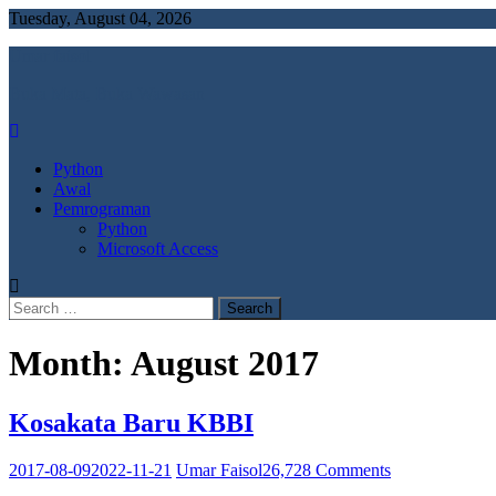
Tuesday, August 04, 2026
Umar faisol
Buka Mata, Buka Wawasan
Python
Awal
Pemrograman
Python
Microsoft Access
Search
for:
Month:
August 2017
Kosakata Baru KBBI
on
2017-08-09
2022-11-21
Umar Faisol
26,728 Comments
Kosakata