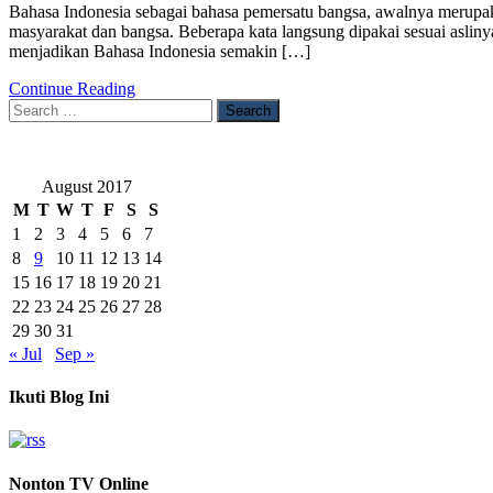
Bahasa Indonesia sebagai bahasa pemersatu bangsa, awalnya merupak
Baru
masyarakat dan bangsa. Beberapa kata langsung dipakai sesuai aslinya
KBBI
menjadikan Bahasa Indonesia semakin […]
Continue Reading
Search
for:
August 2017
M
T
W
T
F
S
S
1
2
3
4
5
6
7
8
9
10
11
12
13
14
15
16
17
18
19
20
21
22
23
24
25
26
27
28
29
30
31
« Jul
Sep »
Ikuti Blog Ini
Nonton TV Online