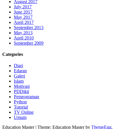
August 2017
July 2017
June 2017
May 2017
April 2017
September 2013
May 2013
April 2010
September 2009
Categories
Diari
Edaran
Galeri
Islam
Motivasi
PDDikti
Pemrograman
Python
Tutorial
TV Online
Umum
Education Master
|
Theme: Education Master by
ThemeEgg
.