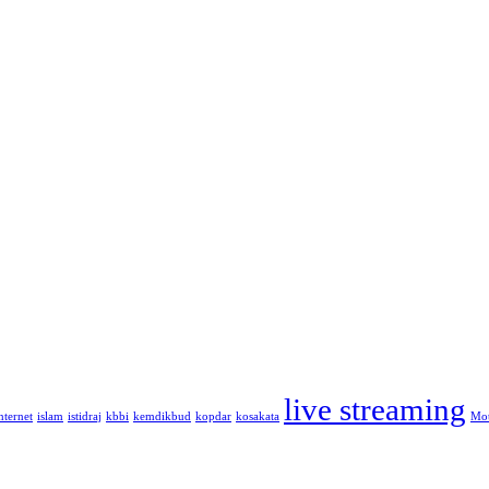
live streaming
nternet
islam
istidraj
kbbi
kemdikbud
kopdar
kosakata
Mot